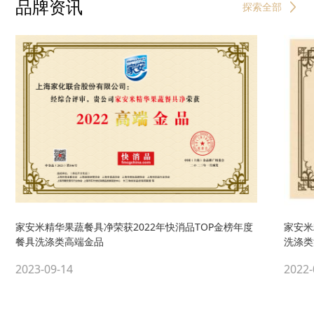
品牌资讯
探索全部
家安米精华果蔬餐具净荣获2022年快消品TOP金榜年度
家安米
餐具洗涤类高端金品
洗涤类
2023-09-14
2022-