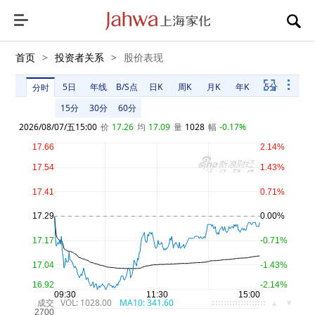
首页
>
投资者关系
>
股价表现
5日
年线
B/S点
日K
周K
月K
年K
5分
分时
15分
30分
60分
2026/08/07/五15:00
价
17.26
均
17.09
量
1028
幅
-0.17%
VOL: 1028.00
MA10: 341.60
▲
▼
成交