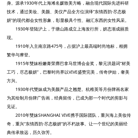
身。源承1930年代上海滩名媛致美方略，融合现代国际先进科研
技术，通过美妆、美颜、美仪产品全方位演绎“东情西韵·尽态极
妍”的现代都会女性形象，彰显极具个性、融汇东西的女性风采。
1930年登陆沪上，于塘山路成立上海发行所，妍态渐成丽质
现。
1910年入主南京路475号，占据沪上最高端时尚地标，相拥
繁华与摩登。
1915年雙妹粉嫩膏荣膺巴拿马世博会金奖，黎元洪题词“材美
工巧，尽态极妍”，巴黎时尚界以VIVE盛赞完美，传奇伊始，奢美
方兴。
1930年代雙妹成为美颜产品之翘楚。杭稚英等月份牌画名家
为其绘制月份牌广告画，经典留传，已成为那一个时代的剪影与
见证。
2010年雙妹SHANGHAI VIVE携手国际团队，重兴海上美妆传
奇，重兴“东情西韵·尽态极妍”的不朽故事。让一个世纪的美丽经
典传承致远，历久弥芳。