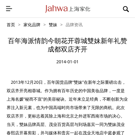
首页
>
家化品牌
>
雙妹
>
品牌资讯
百年海派情韵今朝花开蓉城雙妹新年礼赞
成都双店齐开
2014-01-01
2013年12月20日，百年国货品牌“雙妹”在新年之际重磅出击，
双店齐开亮相蓉城。作为拥有百年历史的中国美妆品牌，一度是
上海名媛“秘而不宣”的美容秘诀。近年来立足经典，不断创新为业
界注入新元素，也为中国高端时尚市场带来了无限的商机。此次
双店齐开，更标志着其除上海和北京之外进军西南市场的决心。
当天，雙妹品牌高层、茂业百货高层与到场嘉宾一同为雙妹茂业
春熙店开幕剪彩，并与媒体和贵宾一起在茂业天地店中庭参观了