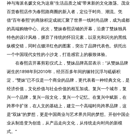
神与海派名媛文化为这座“生活品质之城”带来新的文化激荡。茂业
百货春熙店作为春熙路商圈的新入者，定位于时尚、潮流。凭
借“百年春熙”的商脉积淀成就汇聚了世界一线时尚品牌，成为成都
的高端购物中心。此次，雙妹春熙店铺的开幕，沿袭了雙妹独具
特色的设计风格，摒弃了传统的怀旧元素，以亚光和闪光的黑线
纵横交错，同时点缀洋红色的图案，突出了品牌代表色。烘托出
一个中国现代女性的小沙龙，打造感官上的极致体验。
在春熙店开幕剪彩仪式上，雙妹品牌高层表示：“从雙妹品牌
诞生的1898年到2010年，经历百多年间的辗转沉浮与砥砺积
淀，“雙妹”已不仅是一个商业的品牌，更代表着一种经典文化，是
经济价值，文化价值与社会价值的相互加成。复兴一个城市，复
兴一个品牌，复兴一段文化，复兴一个记忆。在复兴中赋新，在
跨界中扩张，在人文的基础上，建立一个高端时尚跨界品牌，这
是“双妹”的梦想，更是中国商业与艺术界共同的梦想。开创中国企
业从制造变为创造，从产品走向文化，从传统走向时尚的新模
式。”