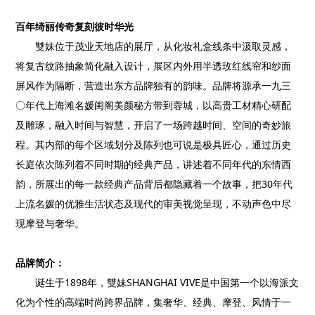
百年绮丽传奇复刻彼时华光
雙妹位于茂业天地店的展厅，从化妆礼盒线条中汲取灵感，
将复古纹路抽象简化融入设计，展区内外用半透玫红线帘和纱面
屏风作为隔断，营造出东方品牌独有的韵味。品牌将源承一九三
〇年代上海滩名媛闺阁美颜秘方带到蓉城，以高贵工材精心研配
及雕琢，融入时间与智慧，开启了一场跨越时间、空间的奇妙旅
程。其内部的每个区域划分及陈列也可说是极具匠心，通过历史
长庭依次陈列着不同时期的经典产品，讲述着不同年代的东情西
韵，所展出的每一款经典产品背后都隐藏着一个故事，把30年代
上流名媛的优雅生活状态及现代的审美视觉呈现，不动声色中尽
现摩登与奢华。
品牌简介：
诞生于1898年，雙妹SHANGHAI VIVE是中国第一个以海派文
化为个性的高端时尚跨界品牌，集奢华、经典、摩登、风情于一