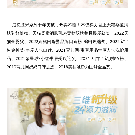
启初胚米系列十年突破，热卖不断！不仅实力登上天猫婴童润
肤乳好价榜、天猫婴童润肤乳热卖榜双榜并且屡屡获奖：
2022
天
猫金婴奖、
2022
妈妈网母婴品牌口碑榜
-
编辑甄选奖、
2022
宝宝
树金树奖
-
年度人气口碑、
2021
育儿网
-
宝宝用品年度人气洗护用
品、
2021
象星球
-
小红书最受欢迎奖、
2021
天猫宝宝洗护
V
榜、
2019
育儿网妈妈口碑之选、
2018
美柚她势力国货金品奖。