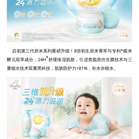
启初第三代胚米系列重磅升级！
8
倍初生胚米菁萃与专利
*
糯米
*
酵元双萃成分，
24H
舒缓保湿肌肤，引进类脂质仿生膜技术与三
重锁水技术双重黑科技，肌肤防护力
+81%
，补水亦锁水。