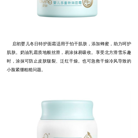
启初婴儿冬日特护面霜适用于怕干肌肤，添加蜂蜜，助力呵护
肌肤。奶油乳霜质地般丝滑，易涂抹易吸收。享受北方滑雪乐趣
时，涂抹可防止皮肤皲裂、泛红干燥。也可急救干燥冷风导致的
小脸紧绷粗糙问题。