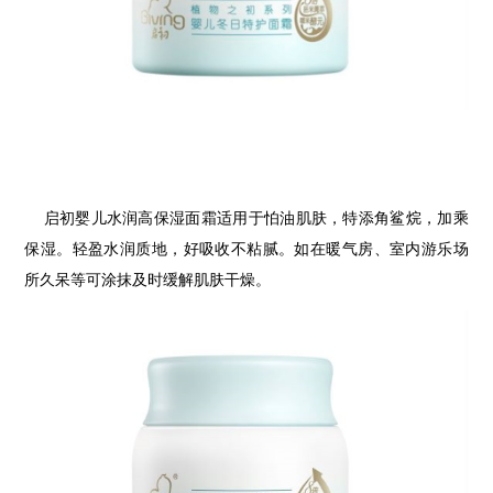
启初婴儿水润高保湿面霜适用于怕油肌肤，特添角鲨烷，加乘
保湿。轻盈水润质地，好吸收不粘腻。如在暖气房、室内游乐场
所久呆等可涂抹及时缓解肌肤干燥。