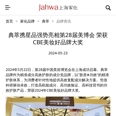
首页
>
家化品牌
>
典萃
>
品牌资讯
典萃携星品强势亮相第28届美博会 荣获
CBE美妆好品牌大奖
2024-05-23
2024年
5
月
22
日，第
28
届中国美容博览会在上海成功启幕。典萃
品牌作为精准成分高效护肤的成分党品牌，以“肤质➕功效”的精准
护肤体系，为消费者针对性地提供高效复配成分解决方案。凭借
科研驱动卓效，打造高机能成分、高功效验证、高科技背书的功
效护肤产品，荣获
2024
年
CBE
美妆好品牌大奖。