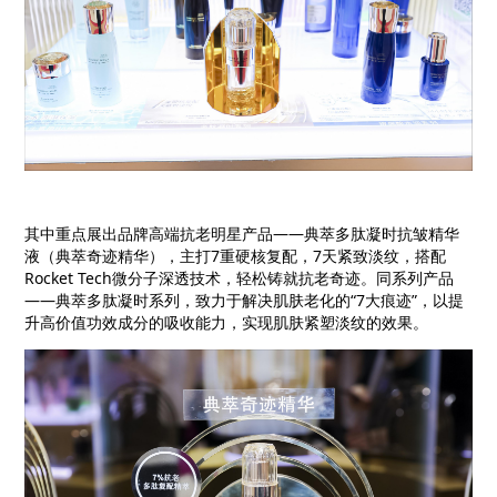
其中重点展出品牌高端抗老明星产品
——
典萃多肽凝时抗皱精华
液（典萃奇迹精华），主打
7
重硬核复配，
7
天紧致淡纹，搭配
Rocket Tech
微分子深透技术，轻松铸就抗老奇迹。同系列产品
——
典萃多肽凝时系列，致力于解决肌肤老化的“
7
大痕迹
”
，以提
升高价值功效成分的吸收能力，实现肌肤紧塑淡纹的效果。