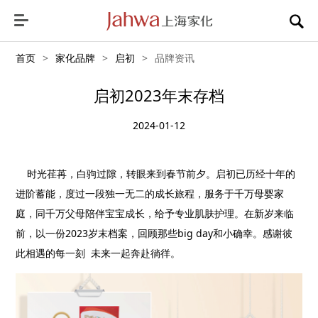
首页
>
家化品牌
>
启初
>
品牌资讯
启初2023年末存档
2024-01-12
时光荏苒，白驹过隙，转眼来到春节前夕。启初已历经十年的
进阶蓄能，度过一段独一无二的成长旅程，服务于千万母婴家
庭，同千万父母陪伴宝宝成长，给予专业肌肤护理。在新岁来临
前，以一份
2023
岁末档案，回顾那些
big day
和小确幸。感谢彼
此相遇的每一刻
未来一起奔赴徜徉。