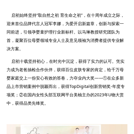
启初始终坚持
“
取自然之初 育生命之初
”
，在十周年成立之际，
迎来首位品牌代言人冠军李娜，为爱开启新篇章，创新与探索一
同前进，引领孕婴童护理行业新标杆。以马琳教授研究团队为
首，凝聚百位母婴领域专业人士及意见领袖为消费者提供专业解
决方案。
启初十载坚持初心，在时光中沉淀，获得了实力的认可。凭实
力成为老爸抽检合作伙伴，获得百位皮肤专家的肯定，给千万母
婴家庭交上一份安心有效的答卷，力夺业内大奖——①在众多新
品上市营销案例中脱颖而出，获得TopDigital创新营销奖-年度专
项奖；②在国内女性头部互联网平台美柚主办的2023年U物大赏
中，获得品类先锋奖。