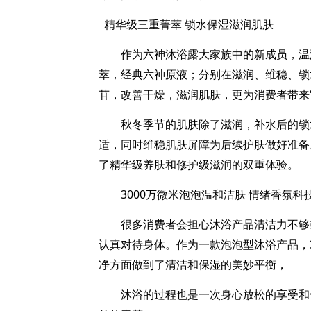
精华级三重菁萃
锁水保湿滋润肌肤
作为六神沐浴露大家族中的新成员，温
萃，经典六神原液；分别在滋润、维稳、锁
苷，
改善干燥，滋润肌肤
，更为消费者带来
秋冬季节的肌肤除了滋润，补水后的锁
适，同时维稳肌肤屏障为后续护肤做好准备
了精华级养肤和修护级滋润的双重体验。
3000
万微米泡泡
温和
洁肤 情绪香氛科
很多消费者会担心沐浴产品清洁力不够
认真
对待
身体。作为一款泡泡型沐浴产品，
净方面做到了清洁和保湿的美妙平衡，
沐浴的过程也是一次身心放松的享受和