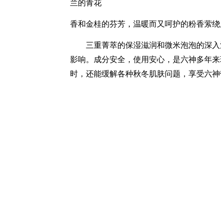
兰的青花
香和金桂的芬芳，温暖而又呵护的粉香萦绕
三重菁萃的
保湿滋润
和微米泡泡的深
入
影响。成分安全，使用安心，是六神多年来
时，
还能缓解
各种
秋冬肌肤问题
，享受
六神