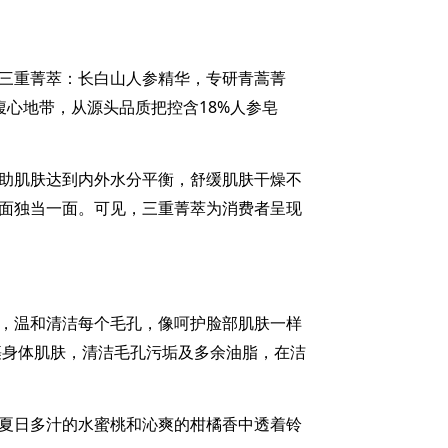
三重菁萃：长白山人参精华，专研青蒿菁
腹心地带
，从源头品质把控含
18%
人参皂
助肌肤达到内外水分平衡，舒缓肌肤干燥不
面独当一面。可见，三重菁萃为消费者呈现
，温和清洁每个毛孔，
像
呵护
脸部肌肤
一样
裹身体肌肤，清洁
毛孔
污垢
及多余油脂
，在洁
夏日多汁的水蜜桃和沁爽的柑橘香中透着铃