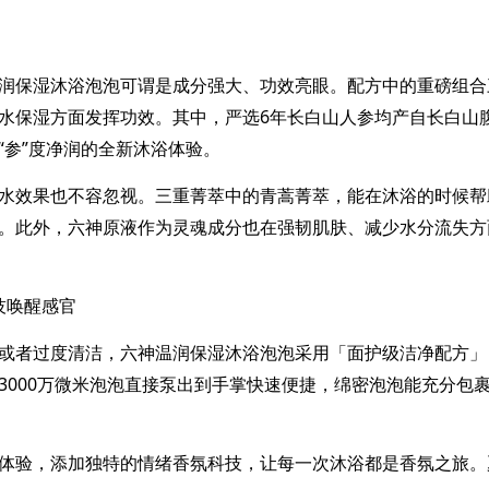
润保湿沐浴泡泡可谓是成分强大、功效亮眼。配方中的重磅组合
水保湿方面发挥功效。其中，严选
6
年长白山人参均产自
长白山
“参”度净润的全新沐浴体验。
水效果也不容忽视。三重菁萃中
的
青蒿
菁萃
，能在沐浴的
时候
帮
。此外，六神原液作为灵魂成分也在强韧肌肤、减少水分流失方
技
唤醒
感官
或者过度清洁，六神温润保湿沐浴泡泡
采用「面护级洁净配方」
3000
万微米泡泡直接泵出到手掌快速便捷，绵密泡泡能充分包
体验，添加独特的情绪香氛科技，
让每一次沐浴都是香氛之旅
。