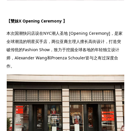
【雙妹
X Opening Ceremony
】
本次国潮快闪店设在
NYC
潮人圣地
[Opening Ceremony]
，是家
全球潮流的明星买手店，两位亚裔主理人擅长高街设计，打造突
破传统的
Fashion Show
，致力于挖掘全球各地的年轻独立设计
师，
Alexander Wang
和
Proenza Schouler
皆与之有过深度合
作。