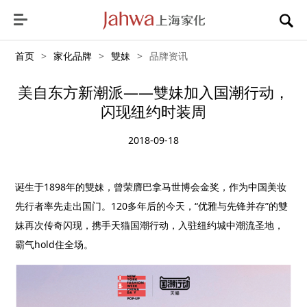
首页
>
家化品牌
>
雙妹
>
品牌资讯
美自东方新潮派——雙妹加入国潮行动，
闪现纽约时装周
2018-09-18
诞生于
1898
年的雙妹，曾荣膺巴拿马世博会金奖，作为中国美妆
先行者率先走出国门。
120
多年后的今天，“优雅与先锋并存”的雙
妹再次传奇闪现，携手天猫国潮行动，入驻纽约城中潮流圣地，
霸气
hold
住全场。