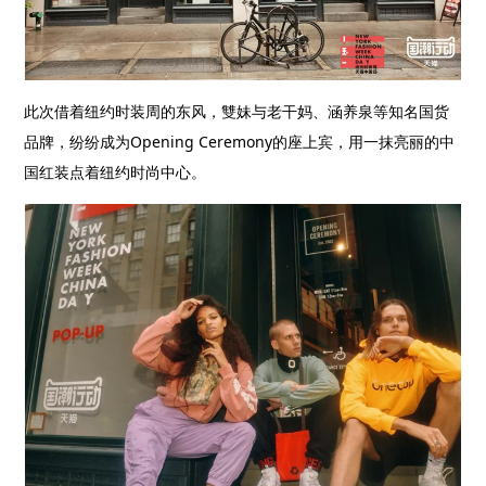
此次借着纽约时装周的东风，雙妹与老干妈、涵养泉等知名国货
品牌，纷纷成为
Opening Ceremony
的座上宾，用一抹亮丽的中
国红装点着纽约时尚中心。