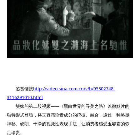
鉴赏链接
http://video.sina.com.cn/v/b/95302748-
3116291010.html
雙妹的第二段视频——《黑白世界的寻美之路》以微默片的
独特形式登场，将玉容霜珍贵成分的挖掘、融合，通过一种略显
神秘、硬朗、干净的视觉性表现手法，让消费者感受玉容霜的弥
足珍贵。