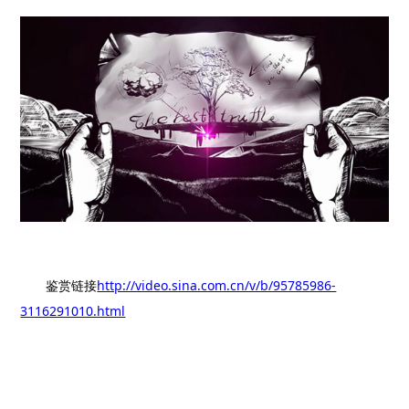
鉴赏链接
http://video.sina.com.cn/v/b/95785986-
3116291010.html