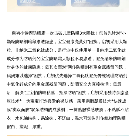
启初小黄帽防晒霜一次击破儿童防晒
3
大困扰！①首先针对“小
颗粒防晒剂暗藏渗透隐患，宝宝健康亮黄灯”困扰，启初采用大颗
粒、非纳米二氧化钛成分，是行业中仅使用单一非纳米二氧化钛
成分作为防晒剂的宝宝防晒霜大颗粒不易渗透，避免纳米防晒剂
对身体的健康隐患；②其次面对“网传防晒剂有重金属残留问题，
妈妈难以选择”困扰，启初优先选择二氧化钛避免传统物理防晒剂
中氧化锌成分的重金属残留问题，防晒安全力直接拉满；③最
后，解决“宝宝怕防晒粘腻，拒涂防晒”困扰，启初采用独特亲脂凝
膜技术
*
，为宝宝打造喜爱的裸肤感！采用亲脂凝膜技术
*
快速成
膜“类双面胶”双亲结构的成膜剂，一抹贴服裸感肤质，不粘腻不沾
衣，水包油结构，易涂抹，不泛白，温水可卸告别传统物理防晒
假白、搓泥、厚重。