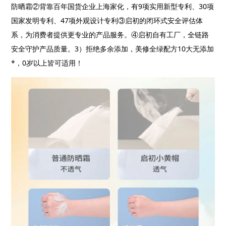
防晒霜②背靠百年国货企业上海家化，有
9
项实用新型专利、
30
项
国家发明专利、
47
项外观设计专利③启初的闭环式安全评估体
系，为消费者提供更专业的产品服务。④启初自有工厂，全链路
安全守护产品质量。
3
）拒绝多余添加，美修全绿配方
10
大无添加
*
，
0
岁以上皆可适用！