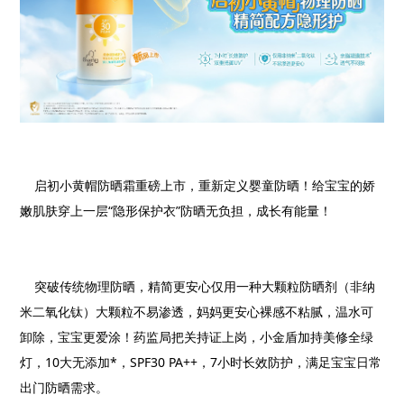
启初小黄帽防晒霜重磅上市，重新定义婴童防晒！给宝宝的娇
嫩肌肤穿上一层“隐形保护衣”防晒无负担，成长有能量！
突破传统物理防晒，精简更安心仅用一种大颗粒防晒剂（非纳
米二氧化钛）大颗粒不易渗透，妈妈更安心裸感不粘腻，温水可
卸除，宝宝更爱涂！药监局把关持证上岗，小金盾加持美修全绿
灯，
10
大无添加
*
，
SPF30 PA++
，
7
小时长效防护，满足宝宝日常
出门防晒需求。