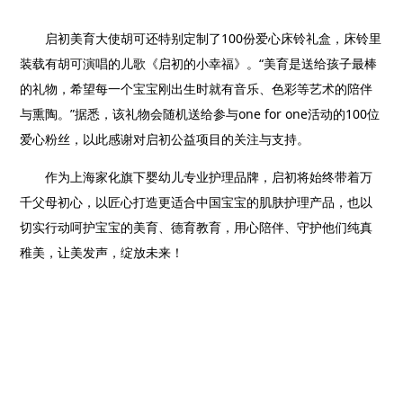
启初美育大使胡可还特别定制了
100
份爱心床铃礼盒，床铃里
装载有胡可演唱的儿歌《启初的小幸福》。“美育是送给孩子最棒
的礼物，希望每一个宝宝刚出生时就有音乐、色彩等艺术的陪伴
与熏陶。”据悉，该礼物会随机送给参与
one for one
活动的
100
位
爱心粉丝，以此感谢对启初公益项目的关注与支持。
作为上海家化旗下婴幼儿专业护理品牌，启初将始终带着万
千父母初心，以匠心打造更适合中国宝宝的肌肤护理产品，也以
切实行动呵护宝宝的美育、德育教育，用心陪伴、守护他们纯真
稚美，让美发声，绽放未来！