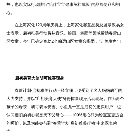
热，也以实际行动践行“陪伴宝宝健康茁壮成长”的品牌使命和初
心。
在上海家化
120
周年庆典上，上海家化婴童品类总监章致易女
士表示，启初稚美行动将从音乐、绘画、舞蹈等领域帮助春蕾山
区女童，今年已确定资助
2
个偏远山区女童合唱团，“让美发声”！
启初美育大使胡可惊喜现身
春蕾计划·启初稚美行动一经立项，便受到了名人妈妈胡可的
大力支持，并以“启初美育大使”身份惊喜现身活动现场。作为两个
孩子的母亲，胡可表示安吉、小鱼儿一直是启初的忠实用户，也
认同启初的初心就是天下父母心——
100%
用心只为给宝宝更适合
的呵护，以及为能参与到“春蕾计划·启初稚美行动”中来深表荣