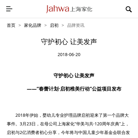
首页
>
家化品牌
>
启初
>
品牌资讯
守护初心 让美发声
2018-06-20
守护初心 让美发声
——“春蕾计划·启初稚美行动”公益项目发布
2018
年伊始，婴幼儿专业护理品牌启初迎来了第一个品牌大
事件。
3
月
23
日，在母公司上海家化“华美与共·
120
周年庆典”上，
启初与
2
亿消费者初心分享，
今年将与中国儿童少年基金会联合发