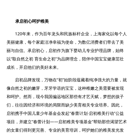
承启初心呵护稚美
120
年来，作为百年龙头和民族标杆企业，上海家化以每个人
美丽健康，每个家庭洁净幸福为使命，为数亿消费者们带去了美
丽与自信。承启初心，启初作为旗下婴幼儿专业护理品牌，始终
以“取自然之初 育生命之初”为品牌理念，陪伴中国宝宝健康茁壮
成长，开启他们的美好未来。
启初品牌发现，万物在“初”始阶段蕴藏着纯净强大的力量，就
像自然之初的嫩芽，牙牙学语的宝宝，这种稚嫩之美需要被发现
和呵护。然而，现今我国偏远地区那些有才艺天赋，梦想的孩子
们，往往因经济和环境的局限而缺少美育相关专业培养。因此
，
启初携手中国儿童少年基金会发起“春蕾计划·启初稚美行动”公益
项目，并建立“春蕾计划
——启初稚美专项基金”帮助那些渴望艺术
的女童们得到更完善、专业的美育培训，呵护她们的稚美发光发