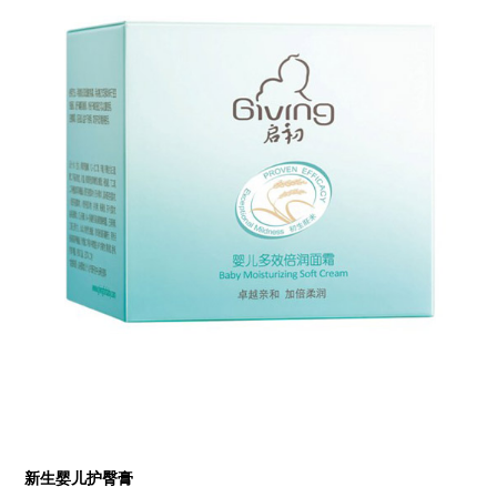
新生婴儿护臀膏