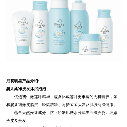
启初明星产品介绍:
婴儿柔净洗发沐浴泡泡
优选初生嫩莲叶精华，蕴含比成莲叶更丰富的无机营养，亲
和婴儿细嫩皮脂层，轻柔洁净，呵护宝宝头发及肌肤润泽健康。
蕴含天然麦芽成分，防止娇嫩肌肤水分流失并滋养婴儿细嫩
头皮及头发。