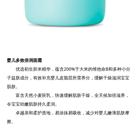
婴儿多效倍润面霜
优选初生胚米精华，蕴含200%于大米的维他命B和多种小分
子益肤成分，有效补充婴儿皮脂层所需养分，缓解干燥滋润宝宝
肌肤。
富含天然小麦胚乳，快速缓解肌肤干燥，全天候加倍滋养，
令宝宝幼嫩肌肤持久柔润。
卓越亲和柔护质地，易涂抹易吸收，减少对婴儿嫩薄肌肤摩
擦。